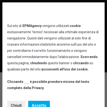
Utilizziamo Cookie sul nostro sito
Sul sito di
SPMAgency
vengono utilizzati
cookie
esclusivamente ‘tecnici’ necessari alla ottimale esperienza di
navigazione. Questi dati vengono utilizzati al solo fine di
ricavare informazioni statistiche anonime sull'uso del sito e
per controllarne il corretto funzionamento e vengono
VINCENZO V.
cancellati immediatamente dopo l'elaborazione.
Scorrendo
questa pagina,
chiudendo
questo banner o
cliccando
su
qualsiasi parte del sito
acconsenti
all'uso dei cookie.
VINCENZO V.
Cliccando
qui
è possibile prendere visione del testo
completo della Privacy.
COLORE CAPELLI: CASTANO
Chiudi
Accetto